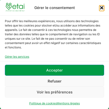
FAQ
Gérer le consentement
Contact
Contact
Pour offrir les meilleures expériences, nous utilisons des technologies
Adresse :
telles que les cookies pour stocker et/ou accéder aux informations des
5 rue Marcel Paul 94800 Villejuif
appareils. Le fait de consentir à ces technologies nous permettra de
traiter des données telles que le comportement de navigation ou les ID
uniques sur ce site. Le fait de ne pas consentir ou de retirer son
Tel. : +33 1 83 62 39 35
consentement peut avoir un effet négatif sur certaines caractéristiques
et fonctions.
Courriel : contact@etai.asso.fr
Gérer les services
Mentions légales
Accepter
Politique de confidentialité
Politique de cookies
Refuser
Droits RGPD
Voir les préférences
ETAI©2025
Politique de cookies
Mentions légales