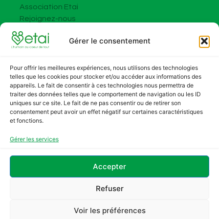
Association Etai
Rejoignez-nous
FAQ
Gérer le consentement
Contact
Contact
Pour offrir les meilleures expériences, nous utilisons des technologies
Adresse :
telles que les cookies pour stocker et/ou accéder aux informations des
5 rue Marcel Paul 94800 Villejuif
appareils. Le fait de consentir à ces technologies nous permettra de
traiter des données telles que le comportement de navigation ou les ID
uniques sur ce site. Le fait de ne pas consentir ou de retirer son
Tel. : +33 1 83 62 39 35
consentement peut avoir un effet négatif sur certaines caractéristiques
et fonctions.
Courriel : contact@etai.asso.fr
Gérer les services
Mentions légales
Accepter
Politique de confidentialité
Politique de cookies
Refuser
Droits RGPD
Voir les préférences
ETAI©2025