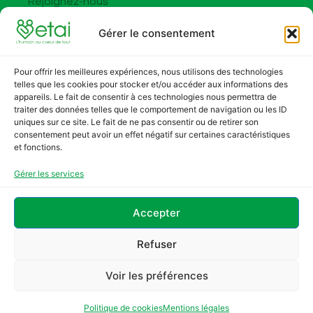
Rejoignez-nous
FAQ
Gérer le consentement
Contact
Contact
Pour offrir les meilleures expériences, nous utilisons des technologies
Adresse :
telles que les cookies pour stocker et/ou accéder aux informations des
appareils. Le fait de consentir à ces technologies nous permettra de
5 rue Marcel Paul 94800 Villejuif
traiter des données telles que le comportement de navigation ou les ID
uniques sur ce site. Le fait de ne pas consentir ou de retirer son
Tel. : +33 1 83 62 39 35
consentement peut avoir un effet négatif sur certaines caractéristiques
et fonctions.
Courriel : contact@etai.asso.fr
Gérer les services
Mentions légales
Accepter
Politique de confidentialité
Politique de cookies
Refuser
Droits RGPD
Voir les préférences
ETAI©2025
Politique de cookies
Mentions légales