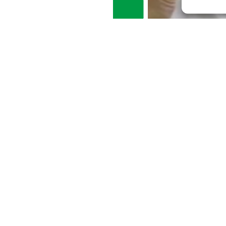
Nos résidents 
scénaristes, r