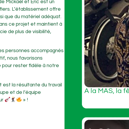
e Mickaël et Eric est un
iers. L’établissement offre
nsi que du matériel adéquat.
s ce projet et maintient à
e de plus de visibilité,
é des personnes accompagnés
if, nous favorisons
pour rester fidèle à notre
 est la résultante du travail
A la MAS, la f
pe et de l’équipe
ur
» !