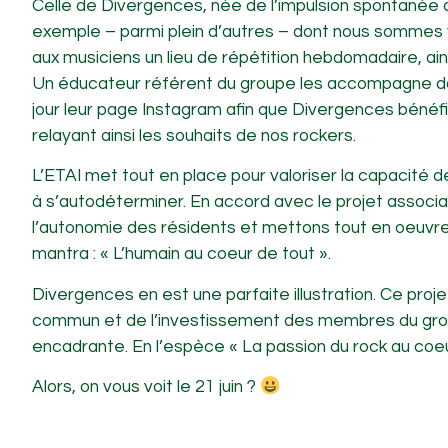
Celle de Divergences, née de l’impulsion spontanée d
exemple – parmi plein d’autres – dont nous sommes f
aux musiciens un lieu de répétition hebdomadaire, ai
Un éducateur référent du groupe les accompagne dan
jour leur page Instagram afin que Divergences bénéfici
relayant ainsi les souhaits de nos rockers.
L’ETAI met tout en place pour valoriser la capacit
à s’autodéterminer. En accord avec le projet associat
l’autonomie des résidents et mettons tout en oeuvre 
mantra : « L’humain au coeur de tout ».
Divergences en est une parfaite illustration. Ce projet
commun et de l’investissement des membres du grou
encadrante. En l’espèce « La passion du rock au coe
Alors, on vous voit le 21 juin ?